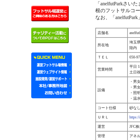
「anelfutPa
根のフットサルコ
なお、「anelfu
店舗名
anel
埼玉県
所在地
陸内
ＴＥＬ
050-97
平日 1
営業時間
土日祝日
・男
・男
設備
・照
・温
コート仕様
砂なし
ＵＲＬ
https:/
運営
JFC
管理
アネ